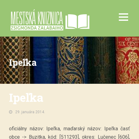
Ipeľka
Ipeľka
29. januára 2014.
oficiálny názov: Ipeľka, maďarský názov: Ipeľka časť
obce -> Buzitka, kód: [511293], okres: Lučenec [606],