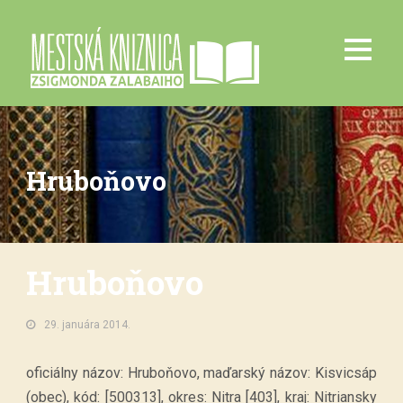
Hruboňovo
Hruboňovo
29. januára 2014.
oficiálny názov: Hruboňovo, maďarský názov: Kisvicsáp
(obec), kód: [500313], okres: Nitra [403], kraj: Nitriansky