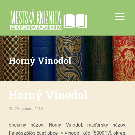
Horný Vinodol
Horný Vinodol
29. januára 2014.
oficiálny názov: Horný Vinodol, maďarský názov:
Felsőszőlős časť obce -> Vinodol, kód: [500917], okres: