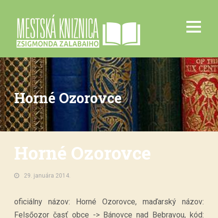
Horné Ozorovce
Horné Ozorovce
29. januára 2014.
oficiálny názov: Horné Ozorovce, maďarský názov:
Felsőozor časť obce -> Bánovce nad Bebravou, kód: