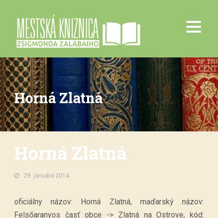
Horná Zlatná
Horná Zlatná
29. januára 2014.
oficiálny názov: Horná Zlatná, maďarský názov:
Felsőaranyos časť obce -> Zlatná na Ostrove, kód: