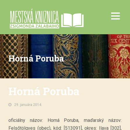
Horná Poruba
Horná Poruba
29. januára 2014.
oficiálny názov: Horná Poruba, maďarský názov:
Felsőtölgyes (obec), kód: [513091], okres: Ilava [302],