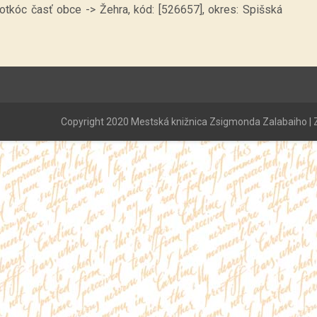
otkóc časť obce -> Žehra, kód: [526657], okres: Spišská
Copyright 2020 Mestská knižnica Zsigmonda Zalabaiho | Z