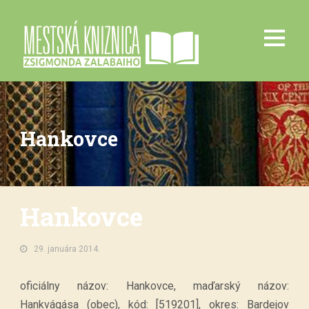
Hankovce
Hankovce
29. januára 2014.
oficiálny názov: Hankovce, maďarský názov:
Hankvágása (obec), kód: [519201], okres: Bardejov