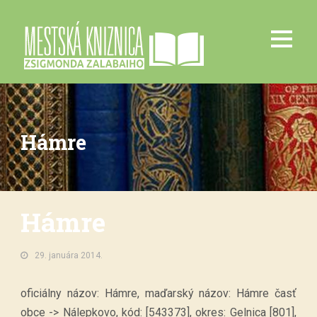
Hámre
Hámre
29. januára 2014.
oficiálny názov: Hámre, maďarský názov: Hámre časť
obce -> Nálepkovo, kód: [543373], okres: Gelnica [801],