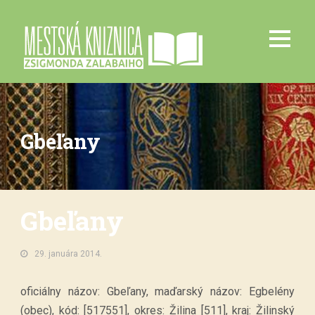
Gbeľany
Gbeľany
29. januára 2014.
oficiálny názov: Gbeľany, maďarský názov: Egbelény
(obec), kód: [517551], okres: Žilina [511], kraj: Žilinský