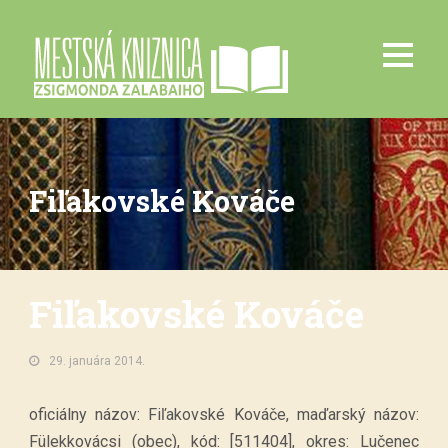
Fiľakovské Kováče
Fiľakovské Kováče
29. januára 2014.
oficiálny názov: Fiľakovské Kováče, maďarský názov:
Fülekkovácsi (obec), kód: [511404], okres: Lučenec