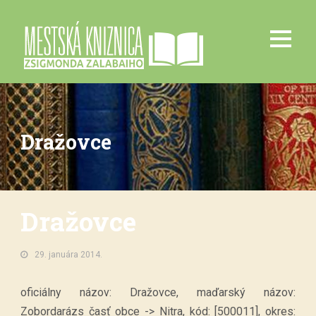
Dražovce
Dražovce
29. januára 2014.
oficiálny názov: Dražovce, maďarský názov:
Zobordarázs časť obce -> Nitra, kód: [500011], okres: