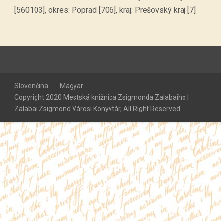
[560103], okres: Poprad [706], kraj: Prešovský kraj [7]
Slovenčina
Magyar
Copyright 2020 Mestská knižnica Zsigmonda Zalabaiho |
Zalabai Zsigmond Városi Könyvtár, All Right Reserved