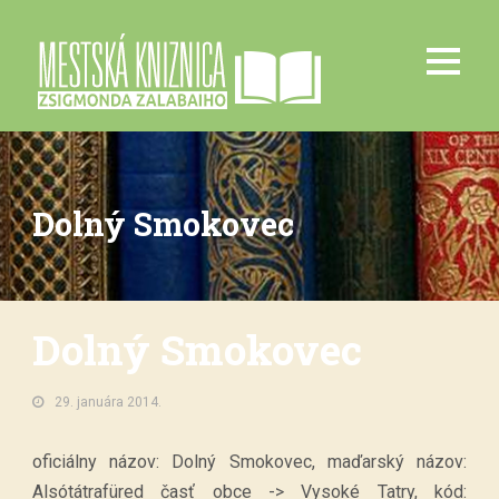
Dolný Smokovec
Dolný Smokovec
29. januára 2014.
oficiálny názov: Dolný Smokovec, maďarský názov:
Alsótátrafüred časť obce -> Vysoké Tatry, kód: