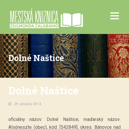
Dolné Naštice
Dolné Naštice
29. januára 2014.
oficiálny názov: Dolné Naštice, maďarský názov:
Alsóneszte (obec), kód: [542849], okres: Bánovce nad