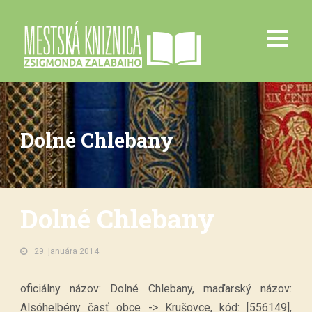
Dolné Chlebany
Dolné Chlebany
29. januára 2014.
oficiálny názov: Dolné Chlebany, maďarský názov:
Alsóhelbény časť obce -> Krušovce, kód: [556149],