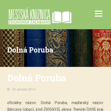
Dolná Poruba
Dolná Poruba
29. januára 2014.
oficiálny názov: Dolná Poruba, maďarský názov:
Bérczes (obec), kód: [505935], okres: Trenčín [309], kraj: