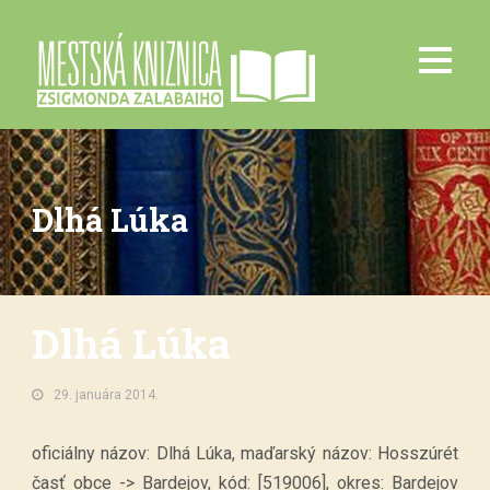
Dlhá Lúka
Dlhá Lúka
29. januára 2014.
oficiálny názov: Dlhá Lúka, maďarský názov: Hosszúrét
časť obce -> Bardejov, kód: [519006], okres: Bardejov