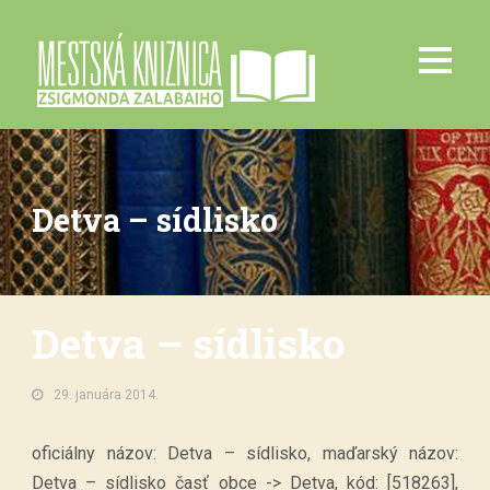
Detva – sídlisko
Detva – sídlisko
29. januára 2014.
oficiálny názov: Detva – sídlisko, maďarský názov:
Detva – sídlisko časť obce -> Detva, kód: [518263],