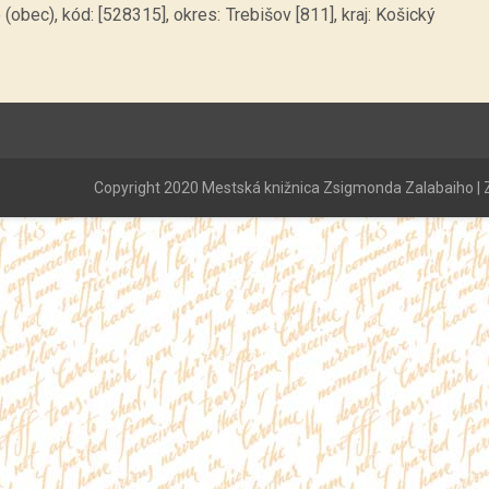
obec), kód: [528315], okres: Trebišov [811], kraj: Košický
Copyright 2020 Mestská knižnica Zsigmonda Zalabaiho | Z