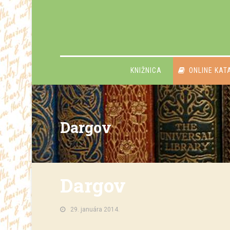
KNIŽNICA
ONLINE KAT
Dargov
Dargov
29. januára 2014.