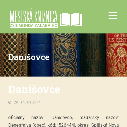
Danišovce
Danišovce
29. januára 2014.
oficiálny názov: Danišovce, maďarský názov:
Dénesfalva (obec), kód: [526444], okres: Spišská Nová