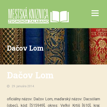
Dačov Lom
Dačov Lom
29. januára 2014.
oficiálny názov: Dačov Lom, maďarský názov: Dacsólam
(obec), kód: [515949], okres: Veľký Krtíš [610], kraj: