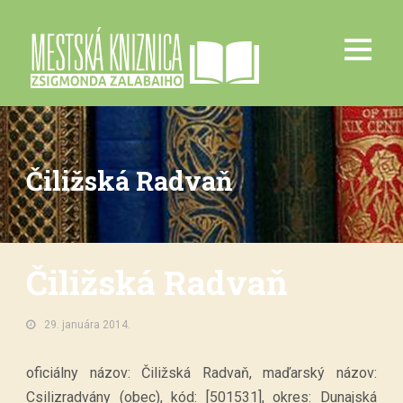
Čiližská Radvaň
Čiližská Radvaň
29. januára 2014.
oficiálny názov: Čiližská Radvaň, maďarský názov:
Csilizradvány (obec), kód: [501531], okres: Dunajská