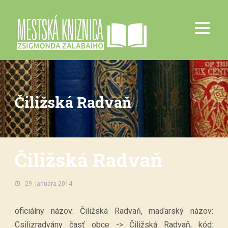
Čiližská Radvaň
Čiližská Radvaň
29. januára 2014.
oficiálny názov: Čiližská Radvaň, maďarský názov:
Csilizradvány časť obce -> Čiližská Radvaň, kód: