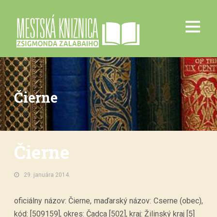
Čierne
Čierne
29. januára 2014.
oficiálny názov: Čierne, maďarský názov: Cserne (obec),
kód: [509159], okres: Čadca [502], kraj: Žilinský kraj [5]