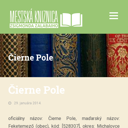
Čierne Pole
Čierne Pole
29. januára 2014.
oficiálny názov: Čierne Pole, maďarský názov:
Feketemező (obec), kód: [528307], okres: Michalovce