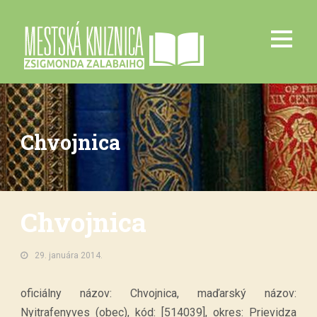
Chvojnica
Chvojnica
29. januára 2014.
oficiálny názov: Chvojnica, maďarský názov:
Nyitrafenyves (obec), kód: [514039], okres: Prievidza