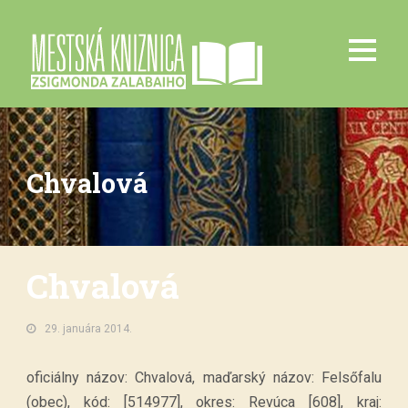
Chvalová
Chvalová
29. januára 2014.
oficiálny názov: Chvalová, maďarský názov: Felsőfalu
(obec), kód: [514977], okres: Revúca [608], kraj: