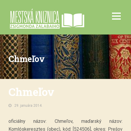
Chmeľov
Chmeľov
29. januára 2014.
oficiálny názov: Chmeľov, maďarský názov:
Komlóskeresztes (obec), kód: [524506], okres: Prešov