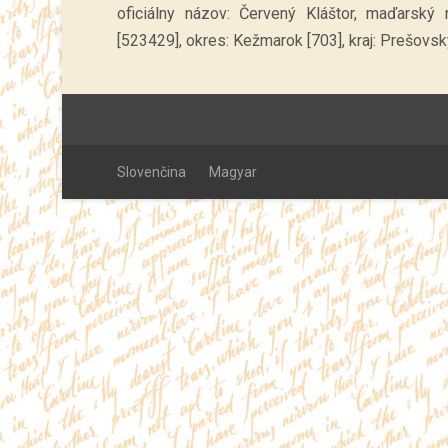
oficiálny názov: Červený Kláštor, maďarský 
[523429], okres: Kežmarok [703], kraj: Prešovský
Slovenčina
Magyar