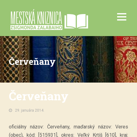
Červeňany
Červeňany
29. januára 2014.
oficiálny názov: Červeňany, maďarský názov: Veres
(obec), kód: [515931], okres: Veľký Krtíš [610], kraj: