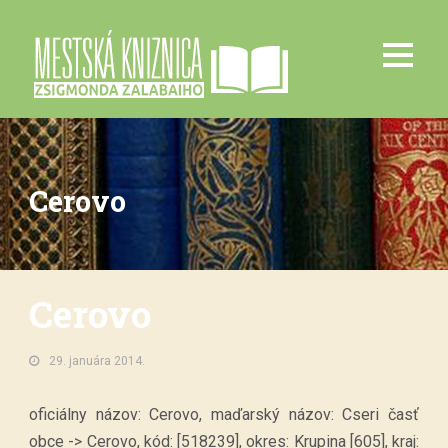
Cerovo
Cerovo
29. januára 2014.
oficiálny názov: Cerovo, maďarský názov: Cseri časť
obce -> Cerovo, kód: [518239], okres: Krupina [605], kraj: