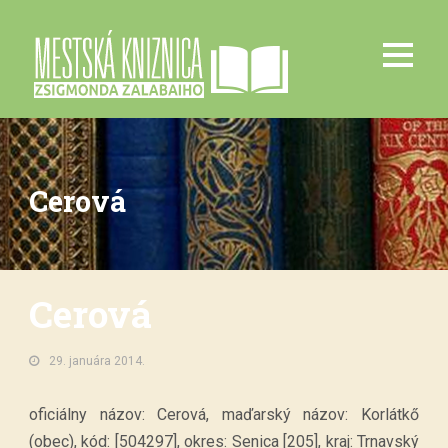
Cerová
Cerová
29. januára 2014.
oficiálny názov: Cerová, maďarský názov: Korlátkő
(obec), kód: [504297], okres: Senica [205], kraj: Trnavský