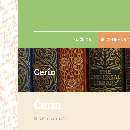
KNIŽNICA
ONLINE KAT
Čerín
Čerín
29. januára 2014.