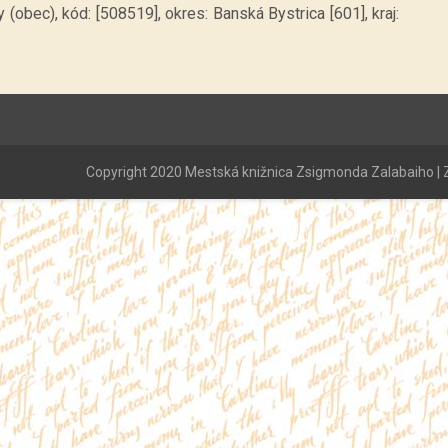
(obec), kód: [508519], okres: Banská Bystrica [601], kraj:
Copyright 2020 Mestská knižnica Zsigmonda Zalabaiho | Z