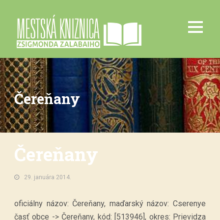
Čereňany
Čereňany
29. januára 2014.
oficiálny názov: Čereňany, maďarský názov: Cserenye
časť obce -> Čereňany, kód: [513946], okres: Prievidza