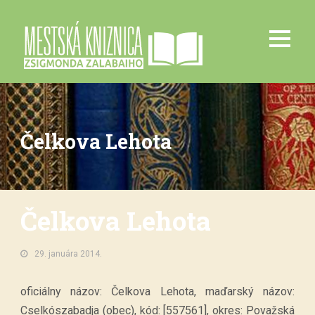
Čelkova Lehota
Čelkova Lehota
29. januára 2014.
oficiálny názov: Čelkova Lehota, maďarský názov:
Cselkószabadja (obec), kód: [557561], okres: Považská