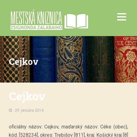
Cejkov
Cejkov
29. januára 2014.
oficiálny názov: Cejkov, maďarský názov: Céke (obec),
kód: [528234], okres: Trebišov [811], kraj: Košický kraj [8]