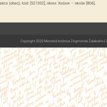
écs (obec), kód: [521302], okres: Košice – okolie [806],
Copyright 2020 Mestská knižnica Zsigmonda Zalabaiho | Z