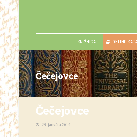
KNIŽNICA
ONLINE KAT
Čečejovce
Čečejovce
29. januára 2014.