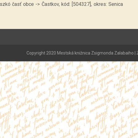
szkó časť obce -> Častkov, kód: [504327], okres: Senica
Copyright 2020 Mestská knižnica Zsigmonda Zalabaiho | Z