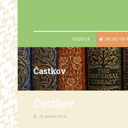
KNIŽNICA
ONLINE KAT
Častkov
Častkov
29. januára 2014.