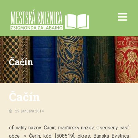
Čačín
Čačín
29. januára 2014.
oficiálny názov: Čačín, maďarský názov: Csécsény časť
obce -> Čerín, kód: [508519], okres: Banská Bystrica