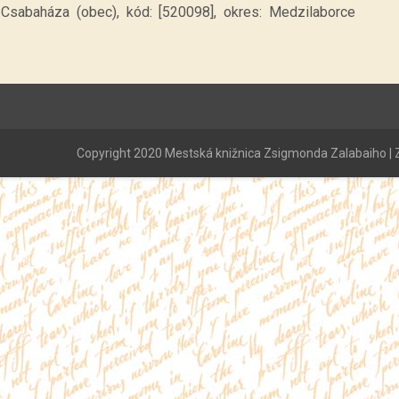
 Csabaháza (obec), kód: [520098], okres: Medzilaborce
Copyright 2020 Mestská knižnica Zsigmonda Zalabaiho | Z