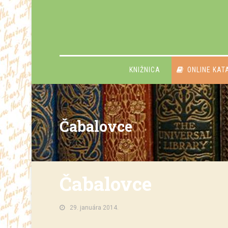
KNIŽNICA
ONLINE KAT
Čabalovce
Čabalovce
29. januára 2014.