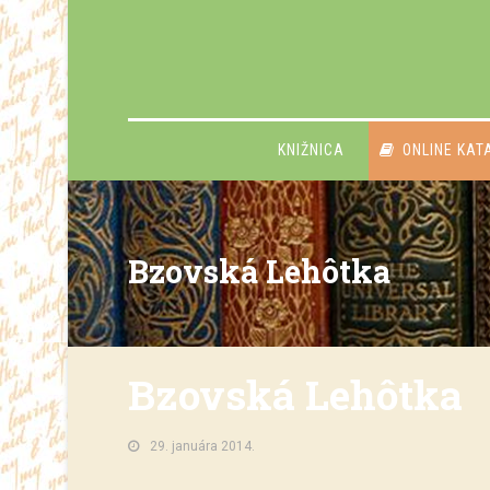
KNIŽNICA
ONLINE KAT
Bzovská Lehôtka
Bzovská Lehôtka
29. januára 2014.