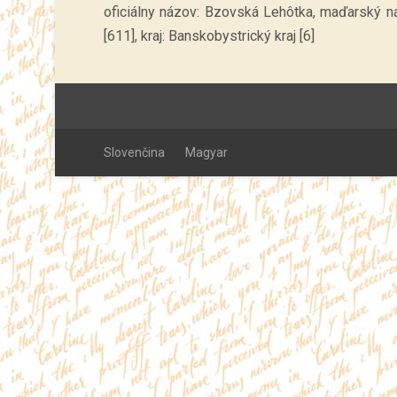
oficiálny názov: Bzovská Lehôtka, maďarský n
[611], kraj: Banskobystrický kraj [6]
Slovenčina
Magyar