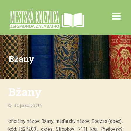
Bžany
Bžany
29. januára 2014.
oficiálny názov: Bžany, maďarský názov: Bodzás (obec),
kód: [527203], okres: Stropkov [711], kraj: Prešovský