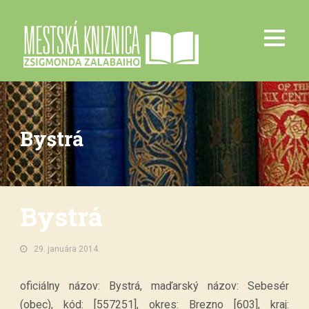
Bystrá
Bystrá
29. januára 2014.
oficiálny názov: Bystrá, maďarský názov: Sebesér
(obec), kód: [557251], okres: Brezno [603], kraj: