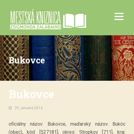
Bukovce
Bukovce
29. januára 2014.
oficiálny názov: Bukovce, maďarský názov: Bukóc
(obec), kód: [527181], okres: Stropkov [711], kraj: