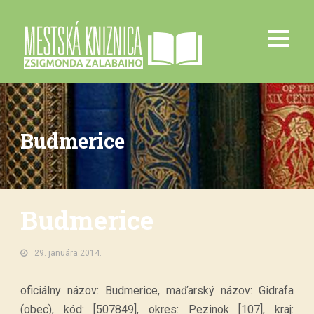
Budmerice
Budmerice
29. januára 2014.
oficiálny názov: Budmerice, maďarský názov: Gidrafa
(obec), kód: [507849], okres: Pezinok [107], kraj: