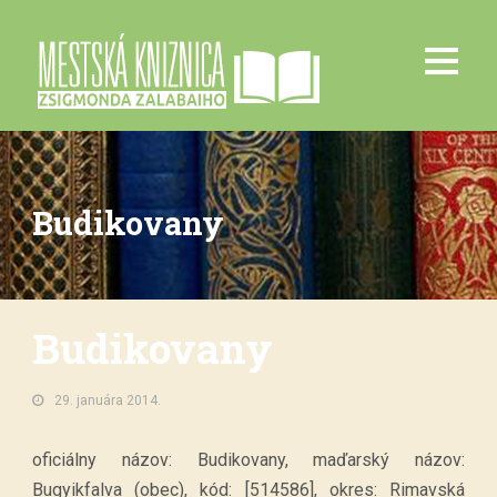
Budikovany
Budikovany
29. januára 2014.
oficiálny názov: Budikovany, maďarský názov:
Bugyikfalva (obec), kód: [514586], okres: Rimavská