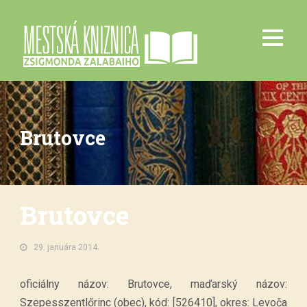
Brutovce
Brutovce
29. januára 2014.
oficiálny názov: Brutovce, maďarský názov:
Szepesszentlőrinc (obec), kód: [526410], okres: Levoča