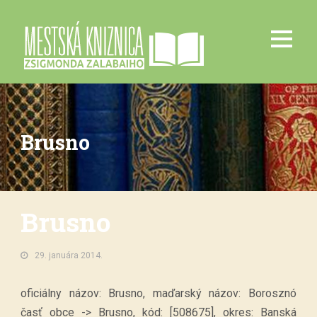
Brusno
Brusno
29. januára 2014.
oficiálny názov: Brusno, maďarský názov: Borosznó
časť obce -> Brusno, kód: [508675], okres: Banská