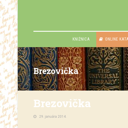
KNIŽNICA
ONLINE KAT
Brezovička
Brezovička
29. januára 2014.