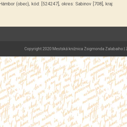
ámbor (obec), kód: [524247], okres: Sabinov [708], kraj:
Copyright 2020 Mestská knižnica Zsigmonda Zalabaiho | Z