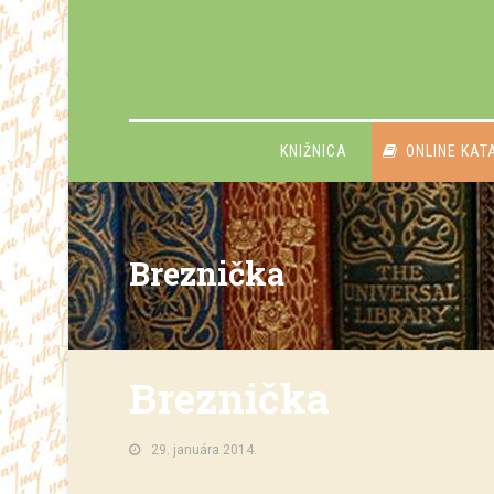
KNIŽNICA
ONLINE KAT
Breznička
Breznička
29. januára 2014.