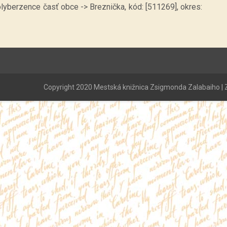
olyberzence časť obce -> Breznička, kód: [511269], okres:
Copyright 2020 Mestská knižnica Zsigmonda Zalabaiho | Z